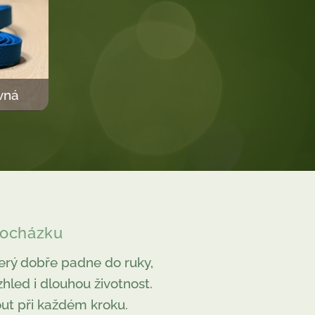
vná
rocházku
terý dobře padne do ruky,
zhled i dlouhou životnost.
ut při každém kroku.