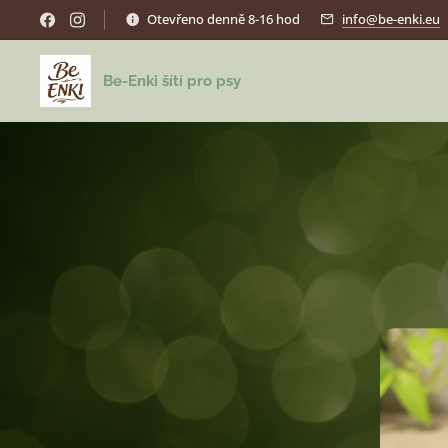
Otevřeno denně 8-16 hod
info@be-enki.eu
Be-Enki šítí pro psy