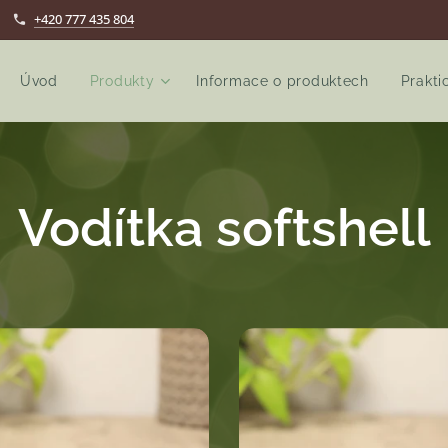
+420 777 435 804
Úvod
Produkty
Informace o produktech
Prakti
Vodítka softshell