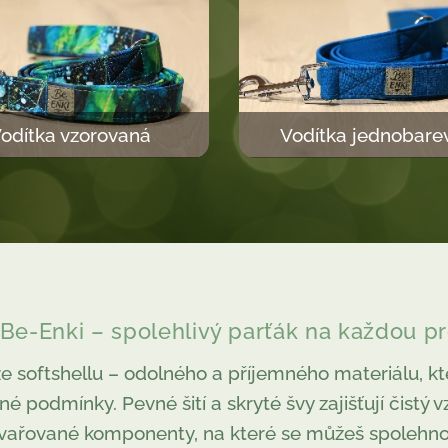
odítka vzorovaná
Vodítka jednobare
 Be-Enki – spolehlivý parťák na každou p
e softshellu – odolného a příjemného materiálu, k
é podmínky. Pevné šití a skryté švy zajišťují čistý v
svařované komponenty, na které se můžeš spolehno