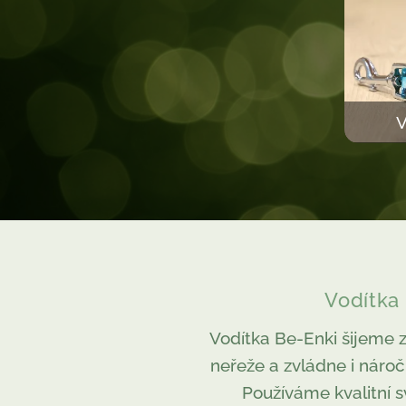
V
Vodítka
Vodítka Be-Enki šijeme z
neřeže a zvládne i náročn
Používáme kvalitní 