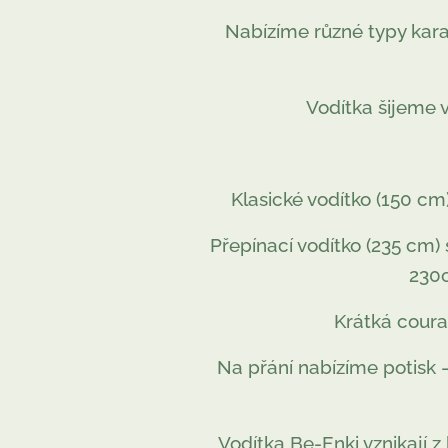
Nabízíme různé typy karab
Vodítka šijeme 
Klasické vodítko (150 cm
Přepínací vodítko (235 cm) 
230c
Krátká coura
Na přání nabízíme potisk –
Vodítka Be-Enki vznikají z