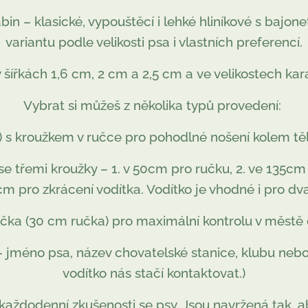
in – klasické, vypouštěcí i lehké hliníkové s bajon
variantu podle velikosti psa i vlastních preferencí.
v šířkách 1,6 cm, 2 cm a 2,5 cm a
ve velikostech kara
Vybrat si můžeš z několika typů provedení:
) s kroužkem v ručce pro pohodlné nošení kolem tě
se třemi kroužky – 1. v 50cm pro ručku, 2. ve 135cm
m pro zkrácení vodítka. Vodítko je vhodné i pro dv
čka (30 cm ručka) pro maximální kontrolu v městě či
 jméno psa, název chovatelské stanice, klubu nebo v
vodítko nás stačí kontaktovat.)
 každodenní zkušenosti se psy. Jsou navržená tak, 