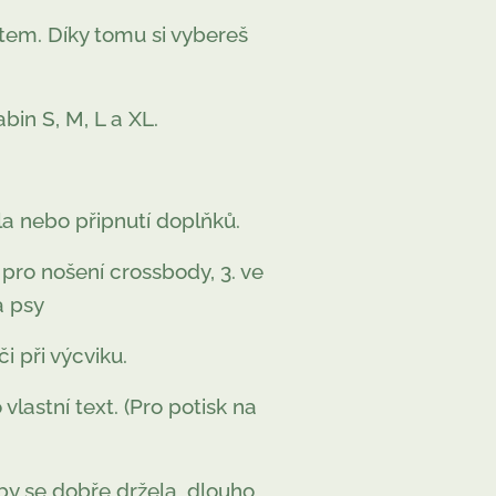
etem. Díky tomu si vybereš
bin S, M, L a XL.
la nebo připnutí doplňků.
 pro nošení crossbody, 3. ve
a psy
 při výcviku.
lastní text. (Pro potisk na
aby se dobře držela, dlouho