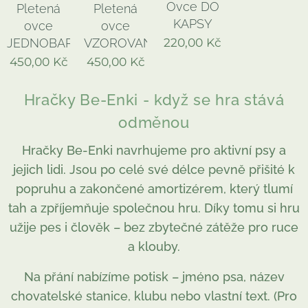
Ovce DO
Pletená
Pletená
KAPSY
ovce
ovce
220,00
Kč
JEDNOBAREVNÁ
VZOROVANÁ
450,00
Kč
450,00
Kč
Hračky Be-Enki - když se hra stává
odměnou
Hračky Be-Enki navrhujeme pro aktivní psy a
jejich lidi. Jsou po celé své délce pevně přišité k
popruhu a zakončené amortizérem, který tlumí
tah a zpříjemňuje společnou hru. Díky tomu si hru
užije pes i člověk – bez zbytečné zátěže pro ruce
a klouby.
Na přání nabízíme potisk – jméno psa, název
chovatelské stanice, klubu nebo vlastní text. (Pro