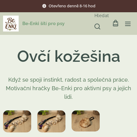
Otevřeno denně 8-16 hod
Hledat
Be-Enki šítí pro psy
Ovčí kožešina
Když se spojí instinkt, radost a společná práce.
Motivační hračky Be-Enki pro aktivní psy a jejich
lidi.