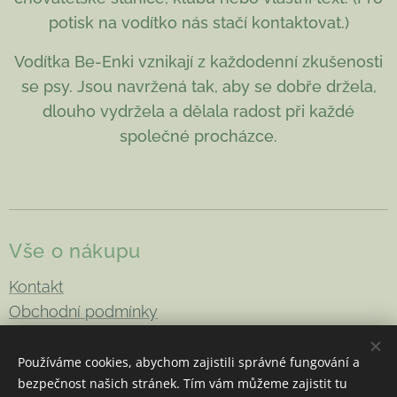
potisk na vodítko nás stačí kontaktovat.)
Vodítka Be-Enki vznikají z každodenní zkušenosti
se psy. Jsou navržená tak, aby se dobře držela,
dlouho vydržela a dělala radost při každé
společné procházce.
Vše o nákupu
Kontakt
Obchodní podmínky
Doprava a platba
Reklamace a vrácení
Používáme cookies, abychom zajistili správné fungování a
bezpečnost našich stránek. Tím vám můžeme zajistit tu
Podmínky ochrany osobních údajů