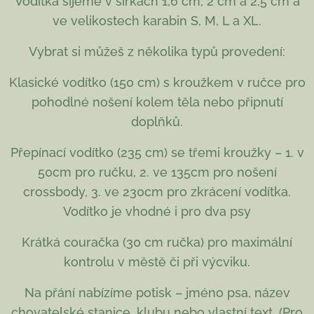
Vodítka šijeme v šířkách 1,6 cm, 2 cm a 2,5 cm a
ve velikostech karabin S, M, L a XL.
Vybrat si můžeš z několika typů provedení:
Klasické vodítko (150 cm) s kroužkem v ručce pro
pohodlné nošení kolem těla nebo připnutí
doplňků.
Přepínací vodítko (235 cm) se třemi kroužky – 1. v
50cm pro ručku, 2. ve 135cm pro nošení
crossbody, 3. ve 230cm pro zkrácení vodítka.
Vodítko je vhodné i pro dva psy
Krátká couračka (30 cm ručka) pro maximální
kontrolu v městě či při výcviku.
Na přání nabízíme potisk – jméno psa, název
chovatelské stanice, klubu nebo vlastní text. (Pro