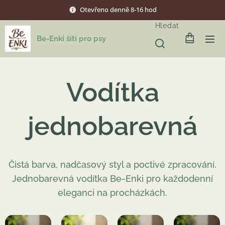
Otevřeno denně 8-16 hod
Hledat
Be-Enki šítí pro psy
Vodítka
jednobarevná
Čistá barva, nadčasový styl a poctivé zpracování.
Jednobarevná vodítka Be-Enki pro každodenní
eleganci na procházkách.