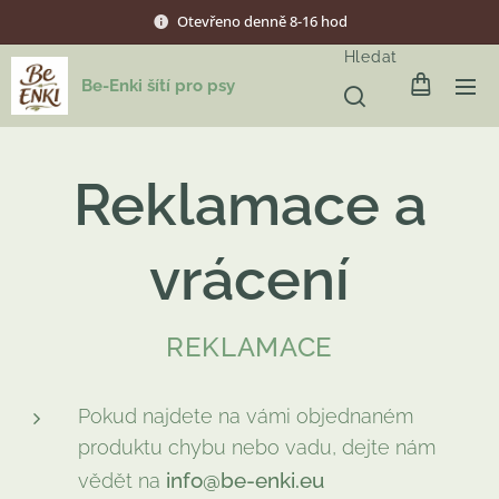
Otevřeno denně 8-16 hod
Hledat
Be-Enki šítí pro psy
Reklamace a
vrácení
REKLAMACE
Pokud najdete na vámi objednaném
produktu chybu nebo vadu, dejte nám
info@be-enki.eu
vědět na