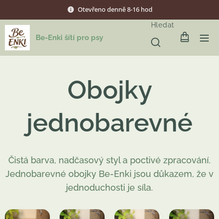
Otevřeno denně 8-16 hod
Hledat
Be-Enki šítí pro psy
Obojky
jednobarevné
Čistá barva, nadčasový styl a poctivé zpracování.
Jednobarevné obojky Be-Enki jsou důkazem, že v
jednoduchosti je síla.