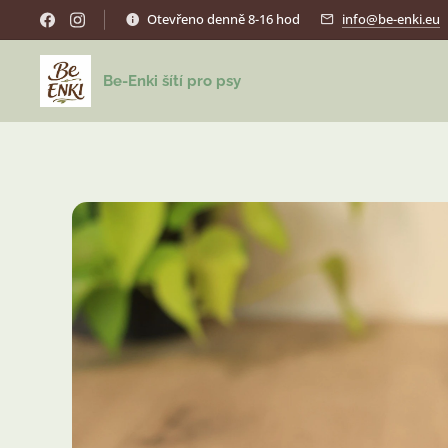
Otevřeno denně 8-16 hod
info@be-enki.eu
Be-Enki šítí pro psy