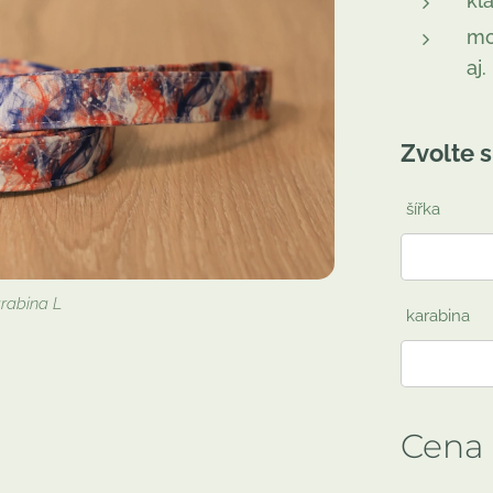
kl
mo
aj.
Zvolte s
šířka
arabina L
karabina
Cena