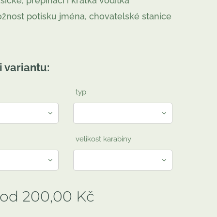
asické, přepínací i krátká vodítka
žnost potisku jména, chovatelské stanice
i variantu:
typ
velikost karabiny
 od
200,00
Kč