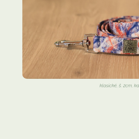
klasické, š. 2cm, k