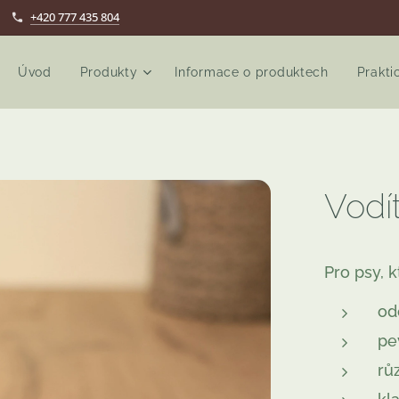
+420 777 435 804
Úvod
Produkty
Informace o produktech
Prakti
Vodí
Pro psy, k
od
pe
rů