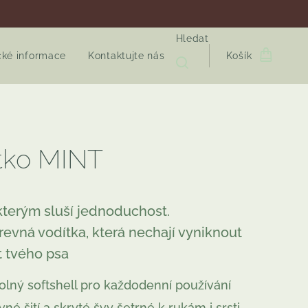
Hledat
cké informace
Kontaktujte nás
Košík
tko MINT
 kterým sluší jednoduchost.
evná vodítka, která nechají vyniknout
 tvého psa
olný softshell pro každodenní používání
vné šití a skryté švy šetrné k rukám i srsti