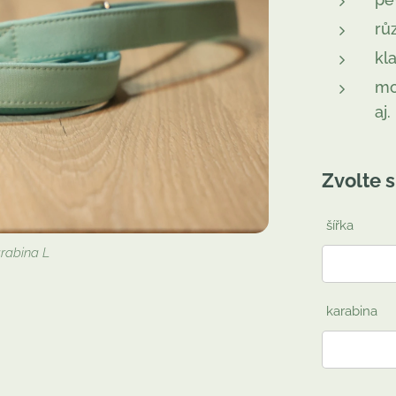
rů
kl
mo
aj.
Zvolte s
šířka
arabina L
karabina