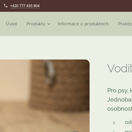
+420 777 435 804
Úvod
Produkty
Informace o produktech
Prakti
Vodí
Pro psy,
Jednobar
osobnost
od
pe