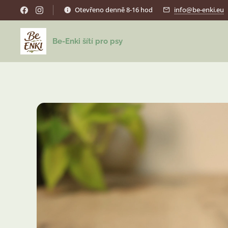
Otevřeno denně 8-16 hod
info@be-enki.eu
Be-Enki šítí pro psy