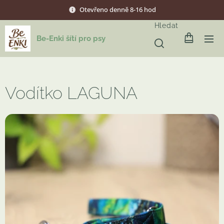
Otevřeno denně 8-16 hod
Hledat
Be-Enki šítí pro psy
Vodítko LAGUNA