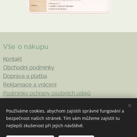
Vše o nákupu
Kontakt
Obchodní podmínky
Doprava a platba
Reklamace a vrácení
Podmínky ochrany osobních údajů
Používáme cookies, abychom zajistili správné fungování a
bezpečnost našich stránek. Tím vám můžeme zajistit tu
Copyright 2026
Be-Enki
. Všechna práva vyhrazena
Cookies
nejlepší zkušenost při jejich návštěvě.