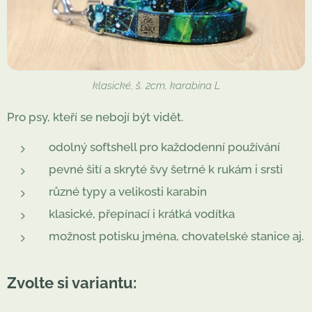
klasické, š. 2cm, karabina L
Pro psy, kteří se nebojí být vidět.
odolný softshell pro každodenní používání
pevné šití a skryté švy šetrné k rukám i srsti
různé typy a velikosti karabin
klasické, přepínací i krátká vodítka
možnost potisku jména, chovatelské stanice aj.
Zvolte si variantu: