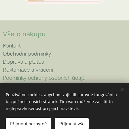
Vše o nákupu
Kontakt
Obchodní podmínky
Doprava a platba
Reklamace a vrácení
Podmínky ochrany osobních údajů
Používáme cookies, abychom zajistili správné fungování a
bezpečnost našich stránek. Tím vám můžeme zajistit tu
Copyright 2026
Be-Enki
. Všechna práva vyhrazena
Cookies
nejlepší zkušenost při jejich návštěvě.
Do košíku
Přijmout nezbytné
Přijmout vše