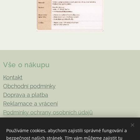
Vše o nákupu
Kontakt
Obchodní podmínky
Doprava a platba
Reklamace a vrácení
Podmínky ochrany osobních údajů
Používáme cookies, abychom zajistili správné fungování a
bezpečnost našich stránek. Tím vám můžeme zajistit tu
Copyright 2026
Be-Enki
. Všechna práva vyhrazena
Cookies