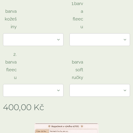
1.barv
barva
a
kožeš
fleec
iny
u
2.
barva
barva
fleec
soft
u
ručky
400,00
Kč