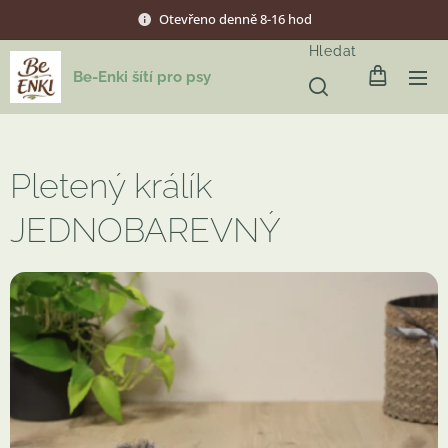
Otevřeno denně 8-16 hod
Hledat
Be-Enki šítí pro psy
Pletený králík
JEDNOBAREVNÝ