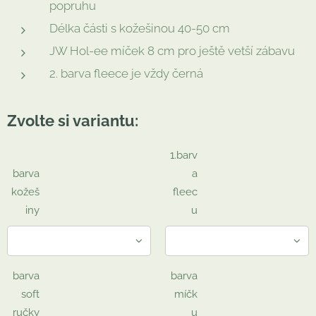
popruhu
Délka části s kožešinou 40-50 cm
JW Hol-ee míček 8 cm pro ještě vetší zábavu
2. barva fleece je vždy černá
Zvolte si variantu:
1.barv
barva
a
kožeš
fleec
iny
u
barva
barva
soft
míčk
ručky
u