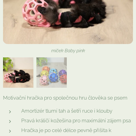
small výběr barev
míček Baby pink
Motivační hračka pro společnou hru člověka se psem
Amortizér tlumí tah a šetří ruce i klouby
Pravá králičí kožešina pro maximální zájem psa
Hračka je po celé délce pevně přišita k