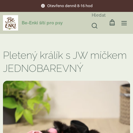
Otevřeno denně 8-16 hod
Hledat
Be-Enki šítí pro psy
Pletený králík s JW míčkem
JEDNOBAREVNÝ