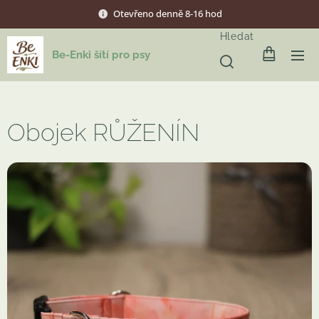
Otevřeno denně 8-16 hod
Hledat
Be-Enki šítí pro psy
Obojek RŮŽENÍN