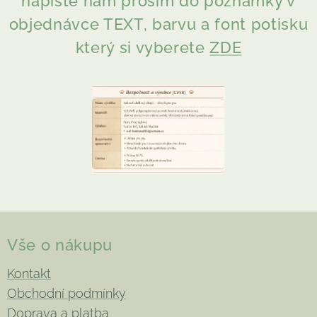
napište nám prosím do poznámky v
objednávce TEXT, barvu a font potisku
který si vyberete
ZDE
Vše o nákupu
Kontakt
Obchodní podmínky
Doprava a platba