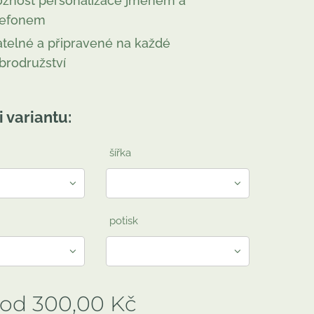
žnost personalizace jménem a
lefonem
atelné a připravené na každé
brodružství
i variantu:
šířka
potisk
 od
300,00
Kč