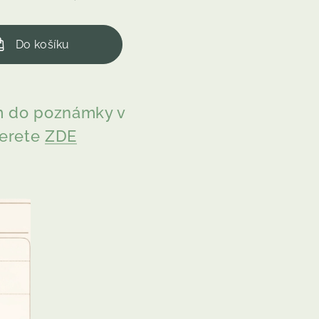
Do košíku
ím do poznámky v
berete
ZDE