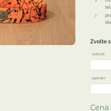
mo
te
pr
do
Zvolte s
velikost
zapínání
Cena