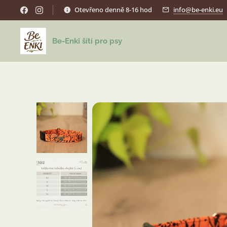
Otevřeno denně 8-16 hod
info@be-enki.eu
Be-Enki šítí pro psy