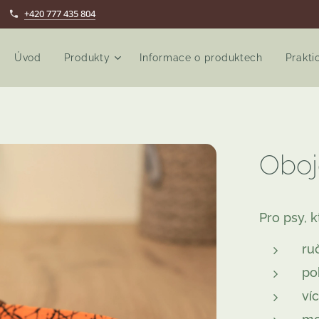
+420 777 435 804
Úvod
Produkty
Informace o produktech
Prakti
Obo
Pro psy, k
ru
po
víc