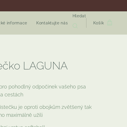
Hledat
cké informace
Kontaktujte nás
Košík
tečko LAGUNA
pro pohodlný odpočinek vašeho psa
na cestách
ístečku je oproti obojkům zvětšený tak
ho maximálně užili