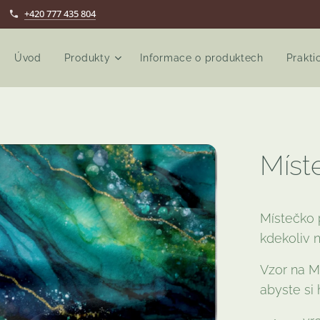
+420 777 435 804
Úvod
Produkty
Informace o produktech
Prakti
Mís
Místečko 
kdekoliv 
Vzor na M
abyste si 