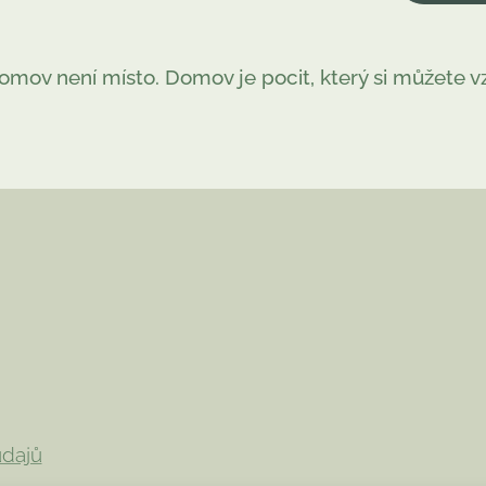
omov není místo. Domov je pocit, který si můžete vz
ečko velké
ečko velké
údajů