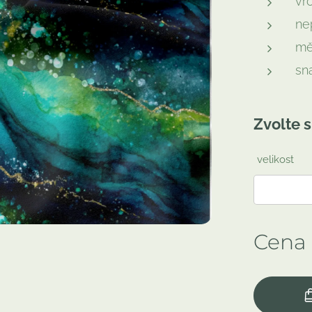
vrc
ne
mě
sn
Zvolte s
velikost
Cena