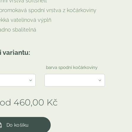
hní vrstva softshell
promokavá spodní vrstva z kočárkoviny
kká vatelínová výplň
adno sbalitelná
i variantu:
barva spodní kočárkoviny
 od
460,00
Kč
Do košíku