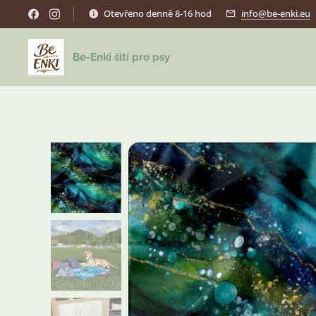
Otevřeno denně 8-16 hod
info@be-enki.eu
Be-Enki šítí pro psy