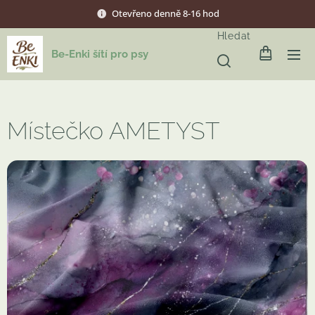
Otevřeno denně 8-16 hod
Hledat
Be-Enki šítí pro psy
Místečko AMETYST