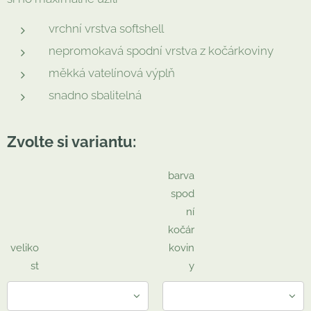
vrchní vrstva softshell
nepromokavá spodní vrstva z kočárkoviny
měkká vatelínová výplň
snadno sbalitelná
Zvolte si variantu:
barva
spod
ní
kočár
veliko
kovin
st
y