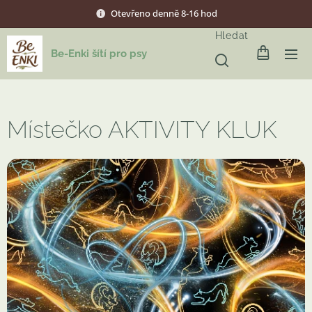
Otevřeno denně 8-16 hod
Hledat
Be-Enki šítí pro psy
Místečko AKTIVITY KLUK