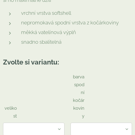
si ho maximálně užili
vrchní vrstva softshell
nepromokavá spodní vrstva z kočárkoviny
měkká vatelínová výplň
snadno sbalitelná
Zvolte si variantu:
barva
spod
ní
kočár
veliko
kovin
st
y