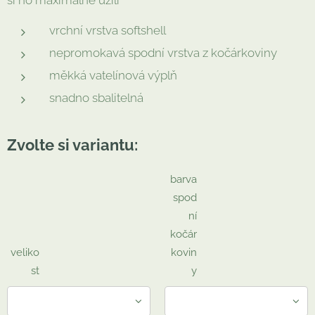
si ho maximálně užili
vrchní vrstva softshell
nepromokavá spodní vrstva z kočárkoviny
měkká vatelínová výplň
snadno sbalitelná
Zvolte si variantu:
barva
spod
ní
kočár
veliko
kovin
st
y