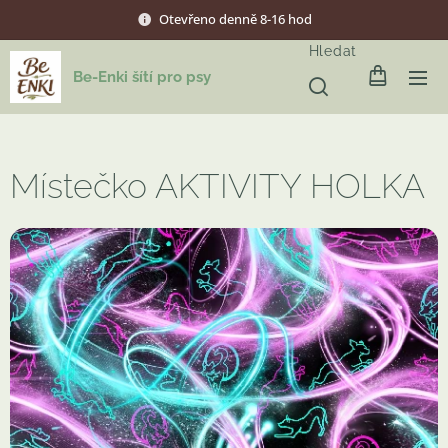
Otevřeno denně 8-16 hod
Hledat
Be-Enki šítí pro psy
Místečko AKTIVITY HOLKA