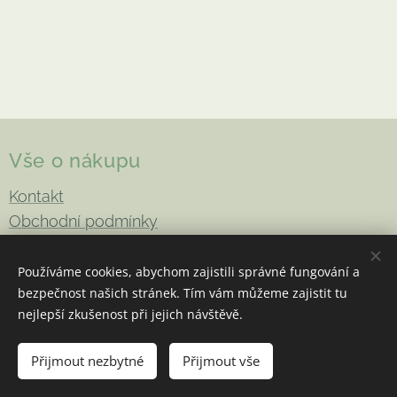
Vše o nákupu
Kontakt
Obchodní podmínky
Doprava a platba
Reklamace a vrácení
Používáme cookies, abychom zajistili správné fungování a
bezpečnost našich stránek. Tím vám můžeme zajistit tu
Podmínky ochrany osobních údajů
nejlepší zkušenost při jejich návštěvě.
Přijmout nezbytné
Přijmout vše
Copyright 2026
Be-Enki
. Všechna práva vyhrazena
Cookies